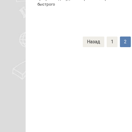
быстрого
Пагинация
Назад
1
2
записей